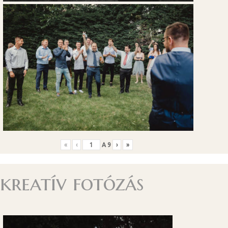
«
‹
A
9
›
»
kreatív fotózás