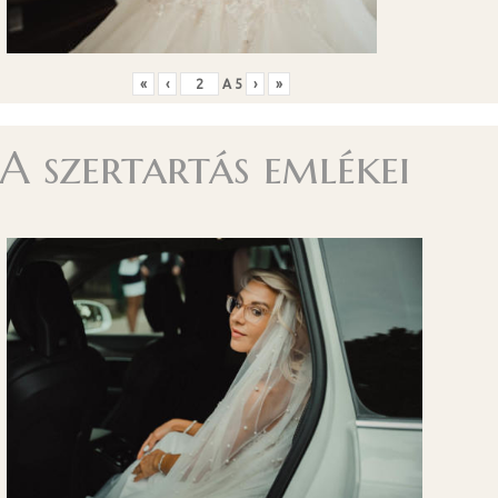
«
‹
A
5
›
»
A szertartás emlékei