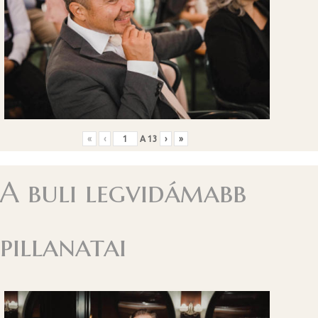
«
‹
A
13
›
»
A buli legvidámabb
pillanatai