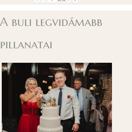
A buli legvidámabb
pillanatai