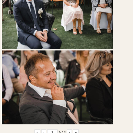
«
‹
A
13
›
»