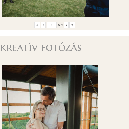
«
‹
A
9
›
»
kreatív fotózás