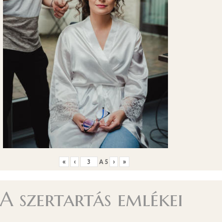
«
‹
A
5
›
»
A szertartás emlékei