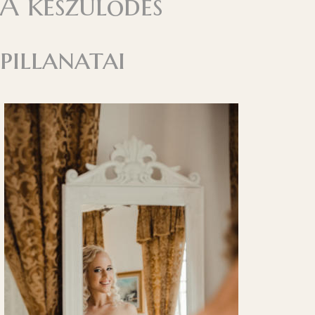
A készülődés
pillanatai