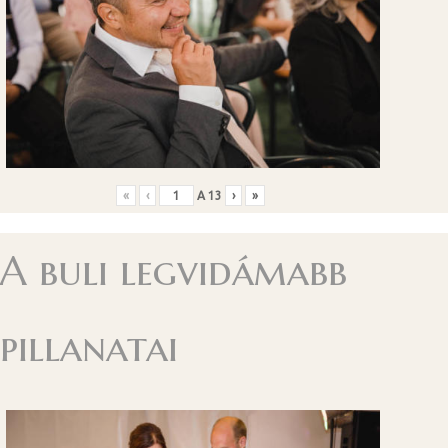
«
‹
A
13
›
»
A buli legvidámabb
pillanatai