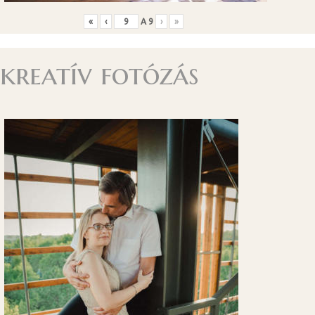
«
‹
A
9
›
»
kreatív fotózás