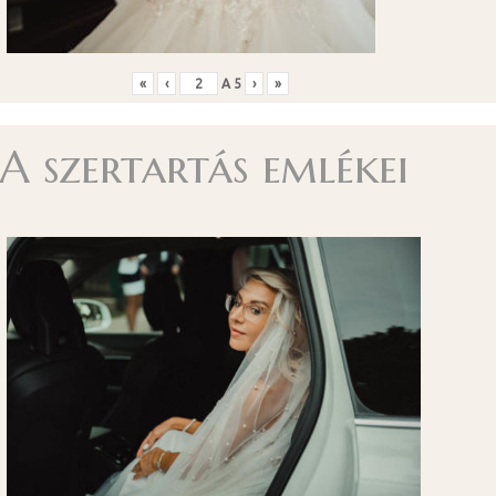
«
‹
A
5
›
»
A szertartás emlékei