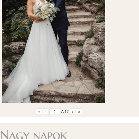
«
‹
A
13
›
»
Nagy napok