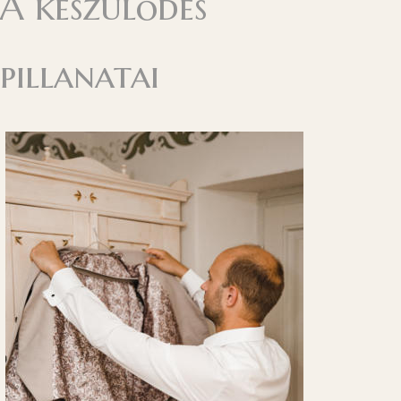
A készülődés
pillanatai