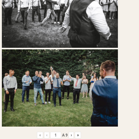
«
‹
A
9
›
»