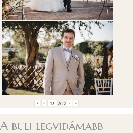
«
‹
A
13
›
»
A buli legvidámabb