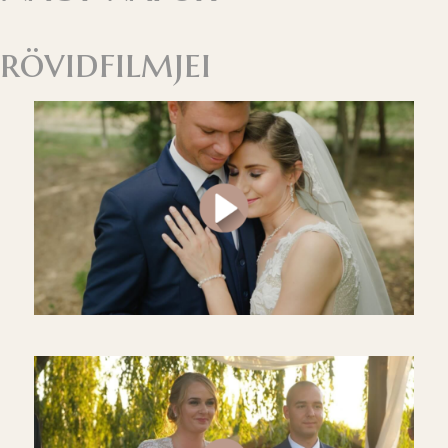
rövidfilmjei