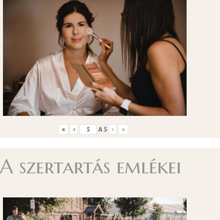
«
‹
A
5
›
»
A szertartás emlékei