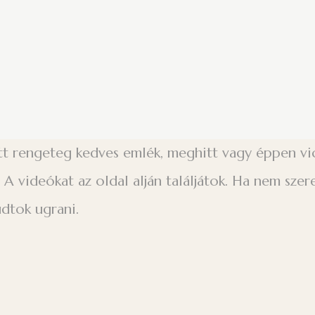
tt rengeteg kedves emlék, meghitt vagy éppen vicc
A videókat az oldal alján találjátok. Ha nem sze
udtok ugrani.