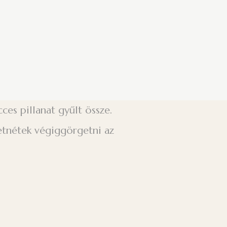
es pillanat gyűlt össze.
retnétek végiggörgetni az