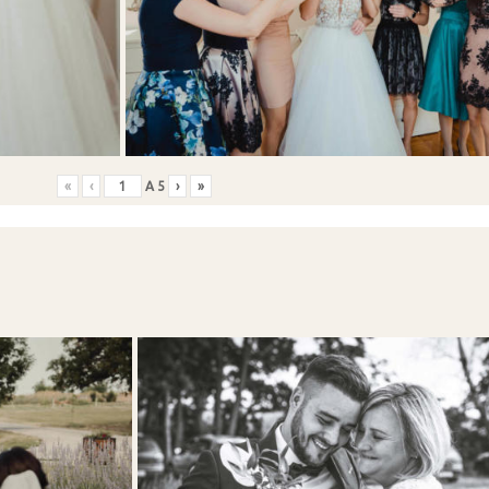
«
‹
A
5
›
»