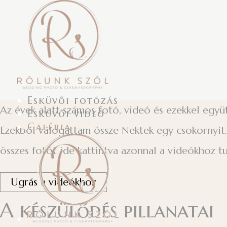
Esküvői fotózás
Az évek alatt számos fotó, videó és ezekkel együ
Esküvői videó
Galéria
Ezekből válogattam össze Nektek egy csokornyit. 
összes fotót ide kattintva azonnal a videókhoz t
Ugrás a videókhoz
A készülődés pillanatai