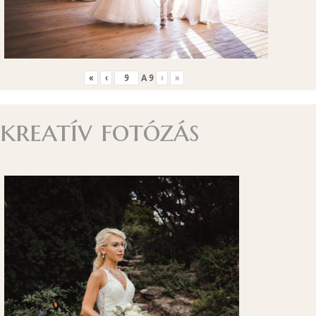
«
‹
A
9
›
»
kreatív fotózás