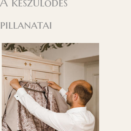
A készülődés
pillanatai