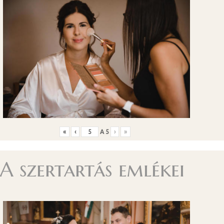
«
‹
A
5
›
»
A szertartás emlékei