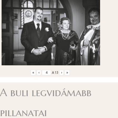
«
‹
A
13
›
»
A buli legvidámabb
pillanatai