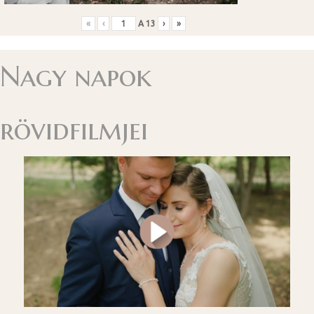
«
‹
A
13
›
»
Nagy napok
rövidfilmjei