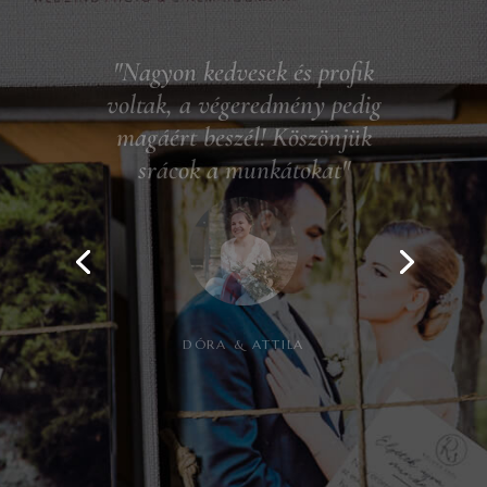
esküvőnkre Őt választottuk.
Végig kedves volt és korrekt,
a kommunikáció is gyors
volt. A videók pedig
szuperek lettek, figyelembe
vette a személyes
kéréseinket is! A highlights
videónk a nagy kedvencem!
Csak ajánlani tudom
minden házasulandó
párnak 🙂 köszönjük még
egyszer!!!"