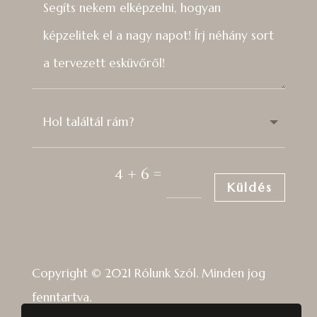
=
4 + 6
Küldés
Copyright © 2021 Rólunk Szól. Minden jog
fenntartva.