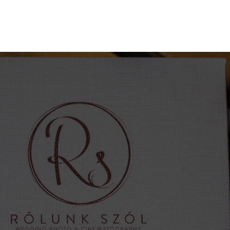
"Az interneten találtam Tibi
munkáit és egyből
megtetszettek a videói.
Nagyon örülök, hogy az