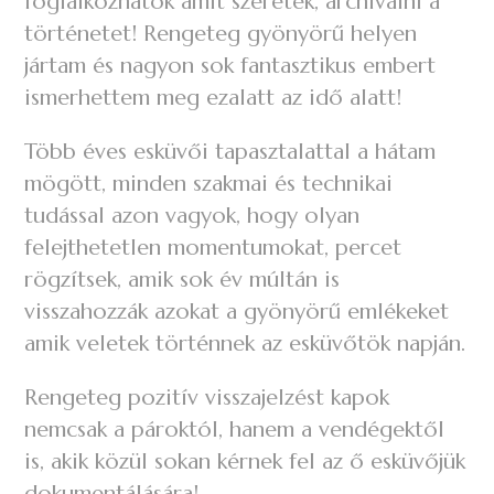
foglalkozhatok amit szeretek, archiválni a
történetet! Rengeteg gyönyörű helyen
jártam és nagyon sok fantasztikus embert
ismerhettem meg ezalatt az idő alatt!
Több éves esküvői tapasztalattal a hátam
mögött, minden szakmai és technikai
tudással azon vagyok, hogy olyan
felejthetetlen momentumokat, percet
rögzítsek, amik sok év múltán is
visszahozzák azokat a gyönyörű emlékeket
amik veletek történnek az esküvőtök napján.
Rengeteg pozitív visszajelzést kapok
nemcsak a pároktól, hanem a vendégektől
is, akik közül sokan kérnek fel az ő esküvőjük
dokumentálására!