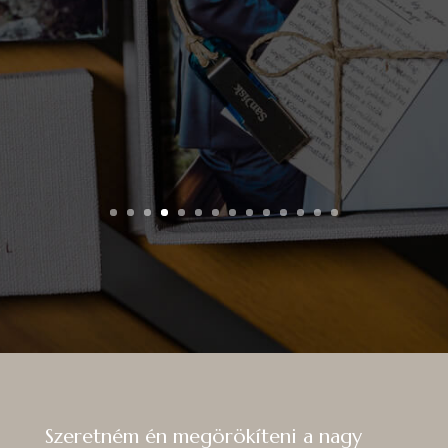
KATA & MANUEL
Szeretném én megörökíteni a nagy