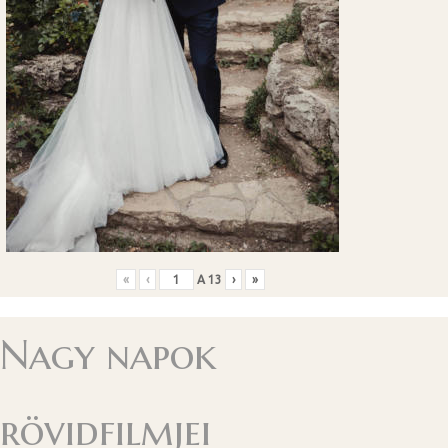
«
‹
A
13
›
»
Nagy napok
rövidfilmjei