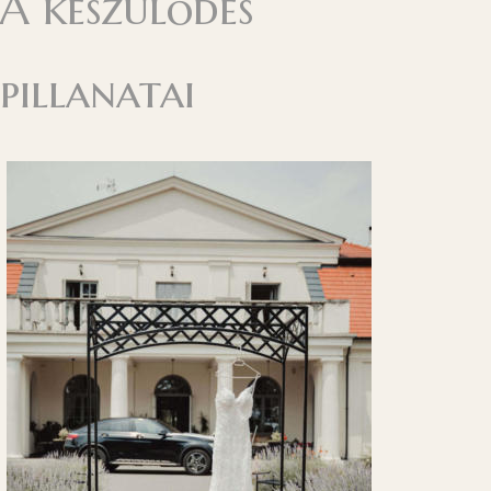
A készülődés
pillanatai