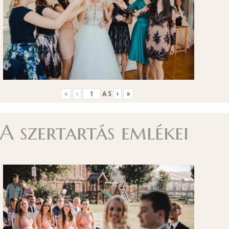
«
‹
A
5
›
»
A szertartás emlékei