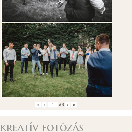
«
‹
A
9
›
»
kreatív fotózás