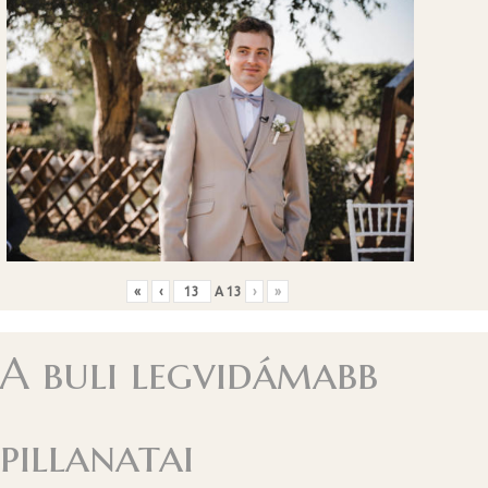
«
‹
A
13
›
»
A buli legvidámabb
pillanatai