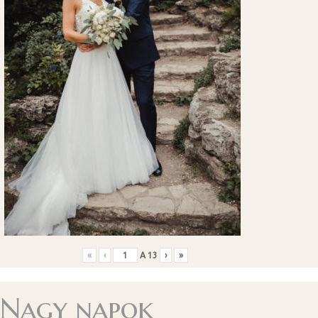
«
‹
A
13
›
»
Nagy napok