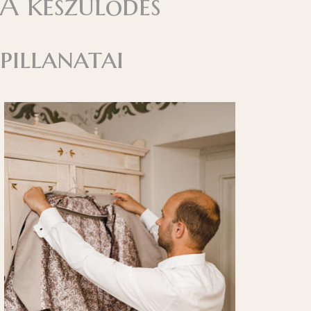
A készülődés
pillanatai