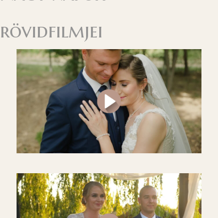
rövidfilmjei