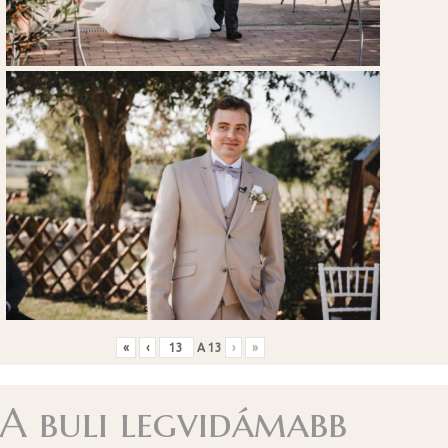
«
‹
A
13
›
»
A buli legvidámabb