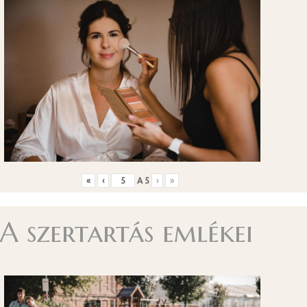
«
‹
A
5
›
»
A szertartás emlékei