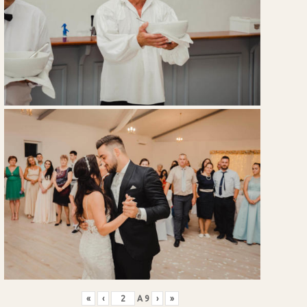
«
‹
A
9
›
»