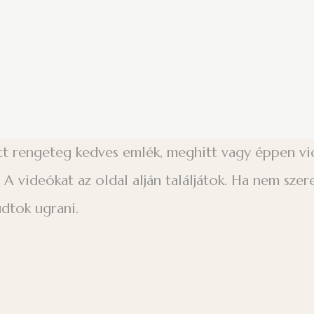
tt rengeteg kedves emlék, meghitt vagy éppen vicc
A videókat az oldal alján találjátok. Ha nem sze
udtok ugrani.