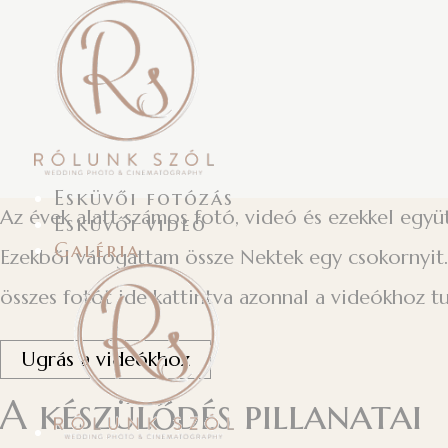
Esküvői fotózás
Az évek alatt számos fotó, videó és ezekkel együ
Esküvői videó
Galéria
Ezekből válogattam össze Nektek egy csokornyit. 
összes fotót ide kattintva azonnal a videókhoz t
Ugrás a videókhoz
A készülődés pillanatai