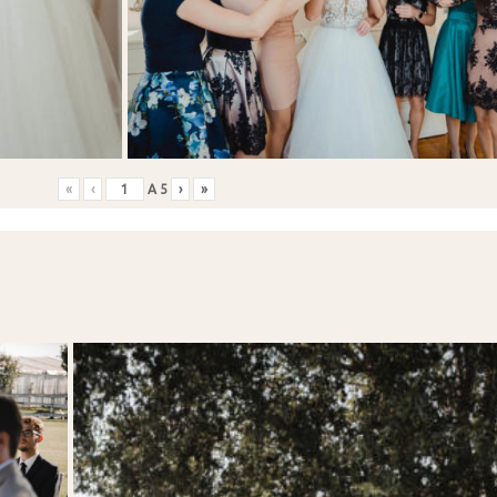
«
‹
A
5
›
»