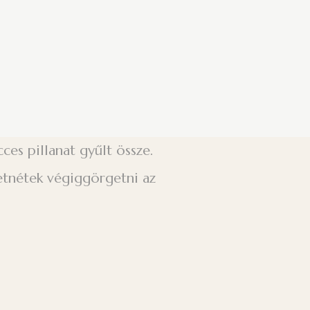
es pillanat gyűlt össze.
retnétek végiggörgetni az