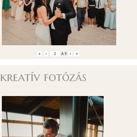
«
‹
A
9
›
»
kreatív fotózás