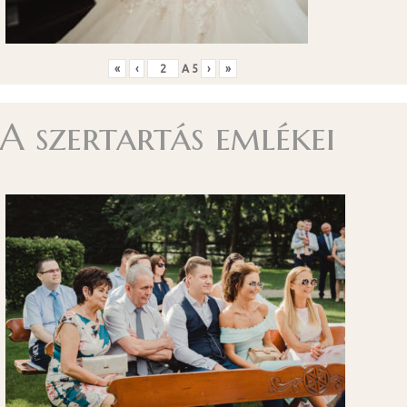
«
‹
A
5
›
»
A szertartás emlékei