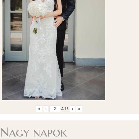
«
‹
A
13
›
»
Nagy napok