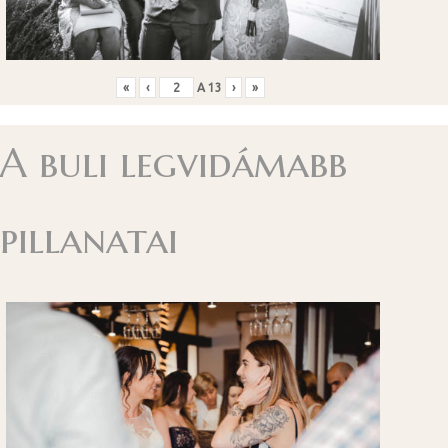
«
‹
A
13
›
»
A buli legvidámabb
pillanatai