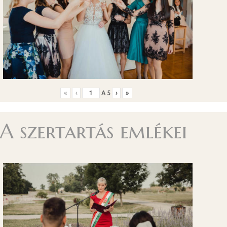
«
‹
A
5
›
»
A szertartás emlékei