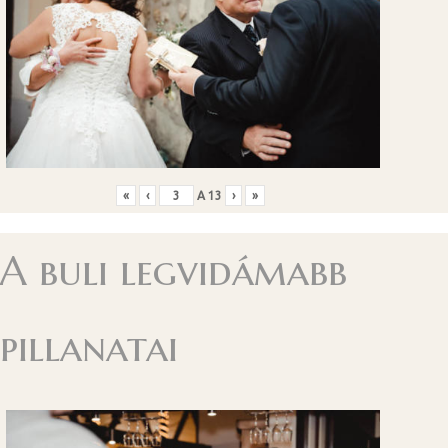
«
‹
A
13
›
»
A buli legvidámabb
pillanatai