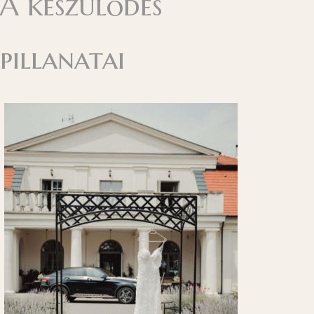
A készülődés
pillanatai