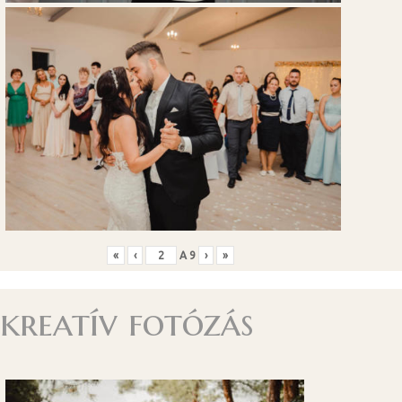
«
‹
A
9
›
»
kreatív fotózás